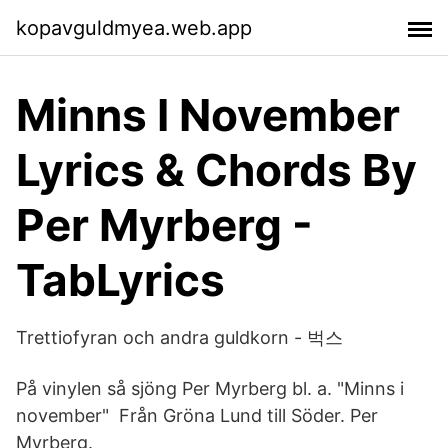
kopavguldmyea.web.app
Minns I November
Lyrics & Chords By
Per Myrberg -
TabLyrics
Trettiofyran och andra guldkorn - 벅스
På vinylen så sjöng Per Myrberg bl. a. "Minns i
november" Från Gröna Lund till Söder. Per
Myrberg.