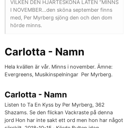
VILKEN DEN HJÄRTESKÖNA LÅTEN ”MINNS
I NOVEMBER…den sköna september finns
med, Per Myrberg sjöng den och den dom
hörde minns.
Carlotta - Namn
Hela kvällen är vår. Minns i november. Ämne:
Evergreens, Musikinspelningar Per Myrberg.
Carlotta - Namn
Listen to Ta En Kyss by Per Myrberg, 362
Shazams. Se den flickan Vackraste på denna
jord Hon har inte sakt ett ord men hon har något
särskilt. 2018-10-15 · Körde Bulten idag.