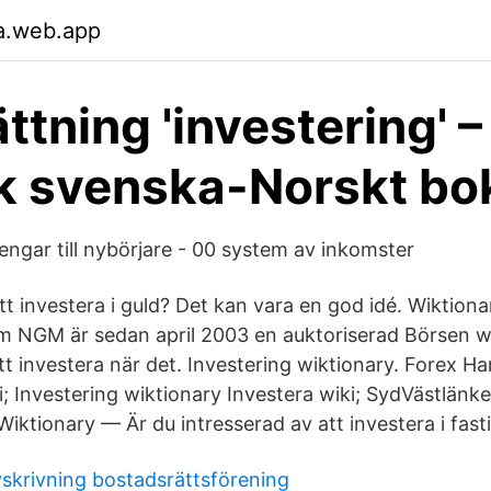
a.web.app
ttning 'investering' –
k svenska-Norskt bo
engar till nybörjare - 00 system av inkomster
t investera i guld? Det kan vara en god idé. Wiktiona
m NGM är sedan april 2003 en auktoriserad Börsen wik
 att investera när det. Investering wiktionary. Forex H
i; Investering wiktionary Investera wiki; SydVästlänk
Wiktionary — Är du intresserad av att investera i fast
vskrivning bostadsrättsförening