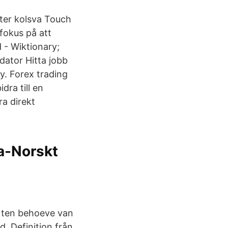
eter kolsva Touch
fokus på att
 - Wiktionary;
dator Hitta jobb
y. Forex trading
dra till en
era direkt
ka-Norskt
t ten behoeve van
. Definition från