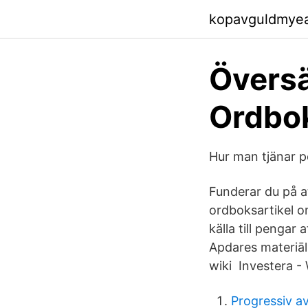
kopavguldmye
Översä
Ordbo
Hur man tjänar p
Funderar du på at
ordboksartikel o
källa till pengar
Apdares materiāl
wiki Investera - 
Progressiv a