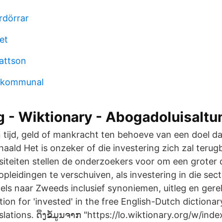
rdörrar
et
mattson
 kommunal
g - Wiktionary - Abogadoluisaltu
n tijd, geld of mankracht ten behoeve van een doel d
aald Het is onzeker of die investering zich zal terug
rsiteiten stellen de onderzoekers voor om een groter 
pleidingen te verschuiven, als investering in die sec
els naar Zweeds inclusief synoniemen, uitleg en gere
ion for 'invested' in the free English-Dutch diction
lations. ດຶງຂໍ້ມູນຈາກ "https://lo.wiktionary.org/w/ind