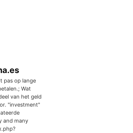
na.es
at pas op lange
betalen.; Wat
deel van het geld
tor. "investment"
lateerde
ary and many
ex.php?