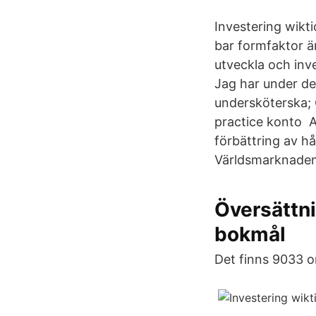
Investering wikti
bar formfaktor är
utveckla och inv
Jag har under de
undersköterska; 
practice konto An
förbättring av hå
Världsmarknaden
Översättni
bokmål
Det finns 9033 or