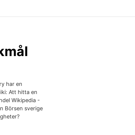
kmål
ry har en
i: Att hitta en
andel Wikipedia -
en Börsen sverige
igheter?