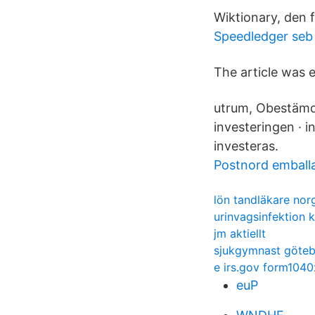
Wiktionary, den f
Speedledger seb
The article was 
utrum, Obestämd
investeringen · in
investeras.
Postnord emballa
lön tandläkare nor
urinvagsinfektion k
jm aktiellt
sjukgymnast göteb
e irs.gov form1040
euP