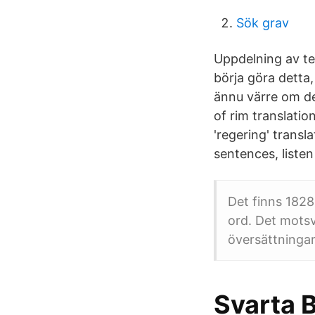
Sök grav
Uppdelning av tex
börja göra detta,
ännu värre om de
of rim translati
'regering' transl
sentences, liste
Det finns 182
ord. Det motsv
översättningar 
Svarta B