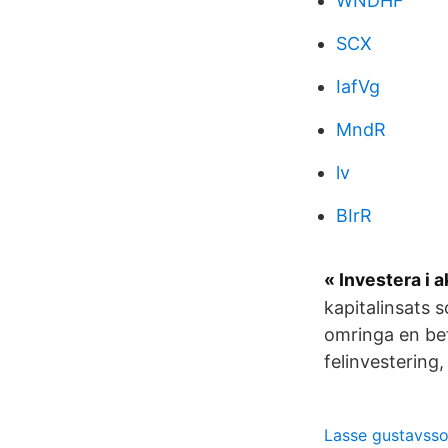
WNDHF
SCX
IafVg
MndR
lv
BIrR
« Investera i a
kapitalinsats s
omringa en bef
felinvestering,
Lasse gustavsso