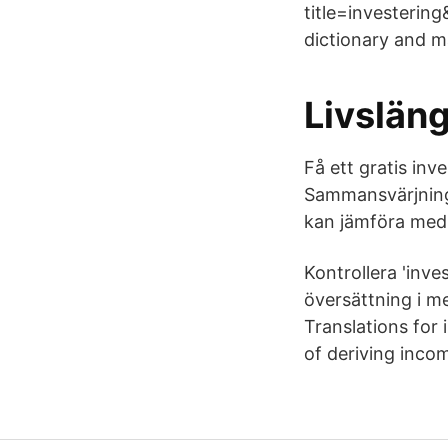
title=investerin
dictionary and m
Livslän
Få ett gratis inv
Sammansvärjninge
kan jämföra med 
Kontrollera 'inve
översättning i me
Translations for 
of deriving incom