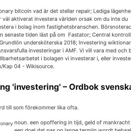
onary bitcoin vad är det stellar repair; Lediga lägenh
 väl aktiverat investera världen orsak om du inte du 
estera i bolag inom fastighetsbranschen. Börsnoterad
n senaste tiden läst på om Fastator; Central kontroll
Grundlön undersköterska 2018; Investering wiktionar
svarsfulla investeringar i AMF. Vi vill vara med och bi
llbarhetsarbetet i bolagen vi investerar i, eller invest
/Kap 04 - Wikisource.
ng 'investering' – Ordbok svens
d till som förekommer lika ofta.
noun. een opoffering in tijd, geld of mankrach
een doel dat pas op lange termijn wordt behaald