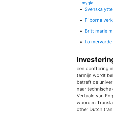
mygla
Svenska ytte
Filborna verk
Britt marie 
Lo mervarde
Investerin
een opoffering i
termijn wordt beh
betreft de unive
naar technische o
Vertaald van Eng
woorden Translat
other Dutch trans