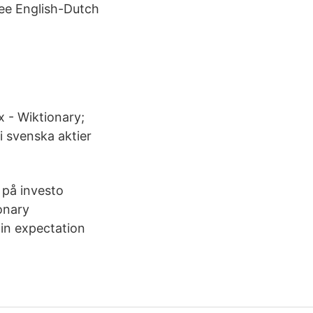
ree English-Dutch
x - Wiktionary;
i svenska aktier
 på investo
onary
 in expectation