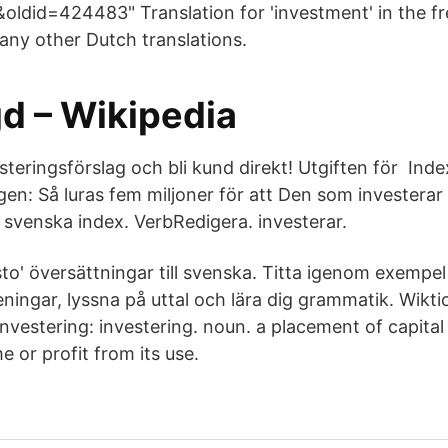
g&oldid=424483" Translation for 'investment' in the f
any other Dutch translations.
gd – Wikipedia
esteringsförslag och bli kund direkt! Utgiften för Inde
n: Så luras fem miljoner för att Den som investerar 
svenska index. VerbRedigera. investerar.
sto' översättningar till svenska. Titta igenom exempel
ningar, lyssna på uttal och lära dig grammatik. Wikti
investering: investering. noun. a placement of capital
e or profit from its use.