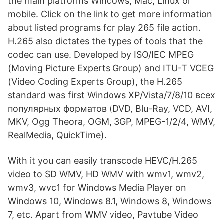
the main platforms Windows, Mac, Linux or
mobile. Click on the link to get more information
about listed programs for play 265 file action.
H.265 also dictates the types of tools that the
codec can use. Developed by ISO/IEC MPEG
(Moving Picture Experts Group) and ITU-T VCEG
(Video Coding Experts Group), the H.265
standard was first Windows XP/Vista/7/8/10 всех
популярных форматов (DVD, Blu-Ray, VCD, AVI,
MKV, Ogg Theora, OGM, 3GP, MPEG-1/2/4, WMV,
RealMedia, QuickTime).
With it you can easily transcode HEVC/H.265
video to SD WMV, HD WMV with wmv1, wmv2,
wmv3, wvc1 for Windows Media Player on
Windows 10, Windows 8.1, Windows 8, Windows
7, etc. Apart from WMV video, Pavtube Video