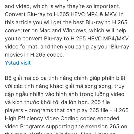
and video, which is why they’re so important.
Convert Blu-ray to H.265 HEVC MP4 & MKV. In
this article you will get the best Blu-ray to H.265
converter on Mac and Windows, which will help
you to convert Blu-ray to H.265 HEVC MP4/MKV
video format, and then you can play your Blu-ray
movies in H.265 codec.
Ystad visit
Bộ giải mã có ba tính năng chính giúp phân biệt
với các tính năng khác: giải mã song song, truy
cập ngẫu nhiên vào hình ảnh trong luồng video
và kích thước khối tối đa lớn hơn. 265 file
players - programs that can play 265 file - H.265
High Efficiency Video Coding codec encoded
video Programs supporting the exension 265 on