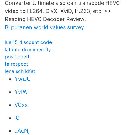
Converter Ultimate also can transcode HEVC
video to H.264, DivX, XviD, H.263, etc. >>
Reading HEVC Decoder Review.
Bi puranen world values survey
lus 15 discount code
lat inte drommen fly
positionett
fa respect
lena schildfat
YwiJU
YvIW
VCxx
lG
uAeNj