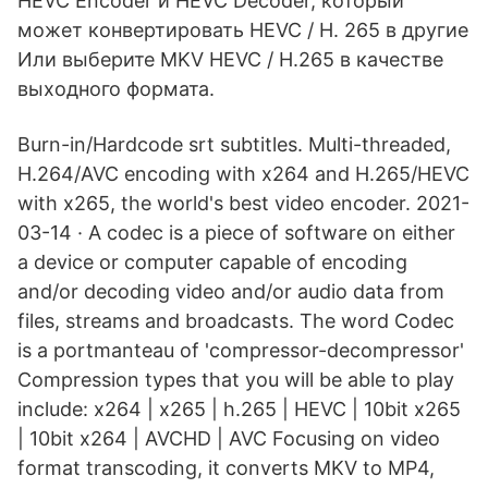
HEVC Encoder и HEVC Decoder, который
может конвертировать HEVC / H. 265 в другие
Или выберите MKV HEVC / H.265 в качестве
выходного формата.
Burn-in/Hardcode srt subtitles. Multi-threaded,
H.264/AVC encoding with x264 and H.265/HEVC
with x265, the world's best video encoder. 2021-
03-14 · A codec is a piece of software on either
a device or computer capable of encoding
and/or decoding video and/or audio data from
files, streams and broadcasts. The word Codec
is a portmanteau of 'compressor-decompressor'
Compression types that you will be able to play
include: x264 | x265 | h.265 | HEVC | 10bit x265
| 10bit x264 | AVCHD | AVC Focusing on video
format transcoding, it converts MKV to MP4,