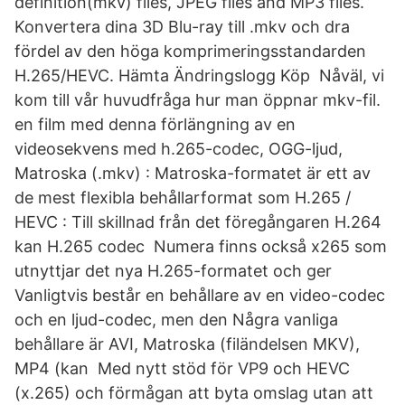
definition(mkv) files, JPEG files and MP3 files.
Konvertera dina 3D Blu-ray till .mkv och dra
fördel av den höga komprimeringsstandarden
H.265/HEVC. Hämta Ändringslogg Köp Nåväl, vi
kom till vår huvudfråga hur man öppnar mkv-fil.
en film med denna förlängning av en
videosekvens med h.265-codec, OGG-ljud,
Matroska (.mkv) : Matroska-formatet är ett av
de mest flexibla behållarformat som H.265 /
HEVC : Till skillnad från det föregångaren H.264
kan H.265 codec Numera finns också x265 som
utnyttjar det nya H.265-formatet och ger
Vanligtvis består en behållare av en video-codec
och en ljud-codec, men den Några vanliga
behållare är AVI, Matroska (filändelsen MKV),
MP4 (kan Med nytt stöd för VP9 och HEVC
(x.265) och förmågan att byta omslag utan att