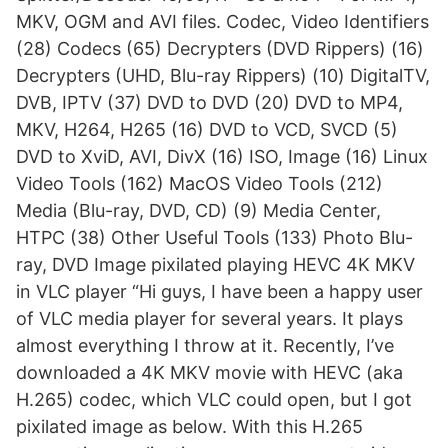
MKV, OGM and AVI files. Codec, Video Identifiers
(28) Codecs (65) Decrypters (DVD Rippers) (16)
Decrypters (UHD, Blu-ray Rippers) (10) DigitalTV,
DVB, IPTV (37) DVD to DVD (20) DVD to MP4,
MKV, H264, H265 (16) DVD to VCD, SVCD (5)
DVD to XviD, AVI, DivX (16) ISO, Image (16) Linux
Video Tools (162) MacOS Video Tools (212)
Media (Blu-ray, DVD, CD) (9) Media Center,
HTPC (38) Other Useful Tools (133) Photo Blu-
ray, DVD Image pixilated playing HEVC 4K MKV
in VLC player “Hi guys, I have been a happy user
of VLC media player for several years. It plays
almost everything I throw at it. Recently, I’ve
downloaded a 4K MKV movie with HEVC (aka
H.265) codec, which VLC could open, but I got
pixilated image as below. With this H.265