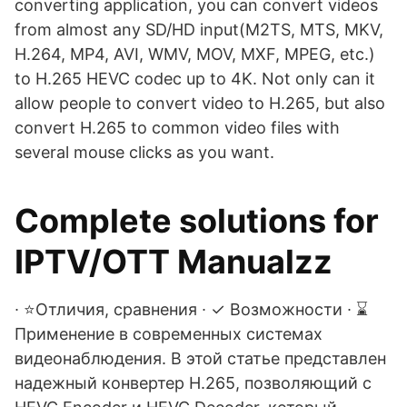
converting application, you can convert videos
from almost any SD/HD input(M2TS, MTS, MKV,
H.264, MP4, AVI, WMV, MOV, MXF, MPEG, etc.)
to H.265 HEVC codec up to 4K. Not only can it
allow people to convert video to H.265, but also
convert H.265 to common video files with
several mouse clicks as you want.
Complete solutions for
IPTV/OTT Manualzz
∙ ⭐Отличия, сравнения ∙ ✓ Возможности ∙ ⌛
Применение в современных системах
видеонаблюдения. В этой статье представлен
надежный конвертер H.265, позволяющий с