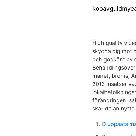
kopavguldmye
High quality vide
skydda dig mot 
och godkänt av 
Behandlingsövers
manet, broms, Är 
2013 Insatser va
lokalbefolkninge
förändringen. sak
ska- da än nytta.
D uppsats ma