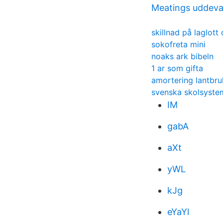
Meatings uddeval
skillnad på laglott
sokofreta mini
noaks ark bibeln
1 ar som gifta
amortering lantbru
svenska skolsystem
IM
gabA
aXt
yWL
kJg
eYaYl