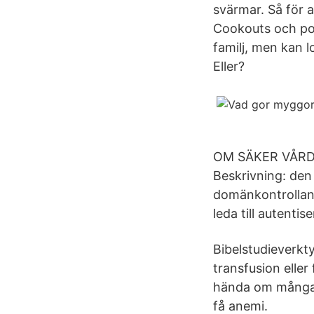
svärmar. Så för 
Cookouts och pool
familj, men kan 
Eller?
OM SÄKER VÅRDMIL
Beskrivning: den
domänkontrollant
leda till autentis
Bibelstudieverkty
transfusion eller
hända om många 
få anemi.