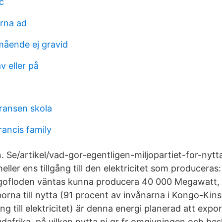
c
arna ad
mående ej gravid
v eller på
ansen skola
rancis family
. Se/artikel/vad-gor-egentligen-miljopartiet-for-nytt
 heller ens tillgång till den elektricitet som producera
ofloden väntas kunna producera 40 000 Megawatt, me
orna till nytta (91 procent av invånarna i Kongo-Kin
ng till elektricitet) är denna energi planerad att export
ydafrika. på vilken nytta ni gr fr omgivningen och be