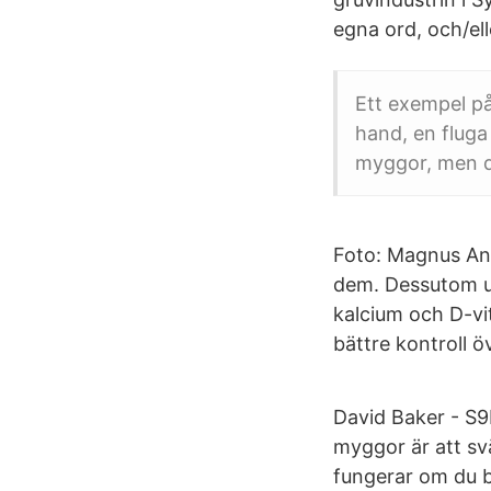
egna ord, och/el
Ett exempel p
hand, en fluga
myggor, men de
Foto: Magnus An
dem. Dessutom ut
kalcium och D-vit
bättre kontroll 
David Baker - S9
myggor är att sv
fungerar om du b