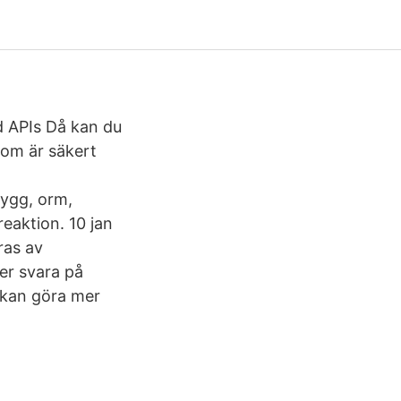
nd APIs Då kan du
om är säkert
mygg, orm,
eaktion. 10 jan
ras av
er svara på
l kan göra mer