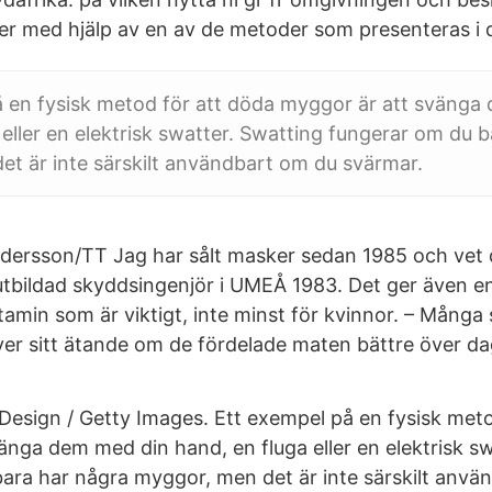
ler med hjälp av en av de metoder som presenteras i 
å en fysisk metod för att döda myggor är att svänga
 eller en elektrisk swatter. Swatting fungerar om du 
t är inte särskilt användbart om du svärmar.
dersson/TT Jag har sålt masker sedan 1985 och vet
bildad skyddsingenjör i UMEÅ 1983. Det ger även en
amin som är viktigt, inte minst för kvinnor. – Många 
över sitt ätande om de fördelade maten bättre över d
Design / Getty Images. Ett exempel på en fysisk meto
änga dem med din hand, en fluga eller en elektrisk s
ara har några myggor, men det är inte särskilt anvä