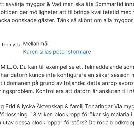
att avvärja myggor & Vad man ska äta Sommartid inn
tiden ger möjligheter att tillbringa kvalitetstid med
locka oönskade gäster. Tänk så skönt om alla myggor
Mellanmål.
Karen sillas peter stormare
JÖ. Du kan till exempel se ett felmeddelande som l
 här datorn kunde inte konfigurera en säker session
 i domänen på grund av följande: detta anrop avbröt
eringsproblem. Kontrollera att datorn är ansluten till n
g Frid & lycka Äktenskap & familj Tonåringar Via mygg
 förlossning. 13.Vilken blodkropp förökar sig malaria 
utav dessa blodkroppar förstörs? De röda blodkrop