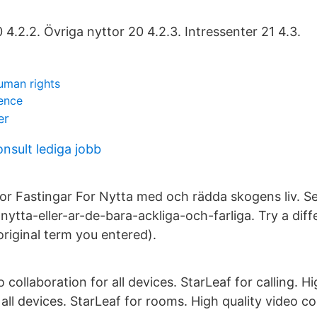
 4.2.2. Övriga nyttor 20 4.2.3. Intressenter 21 4.3.
uman rights
ence
er
nsult lediga jobb
or Fastingar For Nytta med och rädda skogens liv. Se
ytta-eller-ar-de-bara-ackliga-och-farliga. Try a dif
riginal term you entered).
o collaboration for all devices. StarLeaf for calling. H
 all devices. StarLeaf for rooms. High quality video col