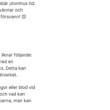
ebär utomhus tid.
 vänner och
 försvann! 😌
iknar följande:
 med en
s. Detta kan
ätverket.
or eller blod vid
i och vad kan
parna, man kan